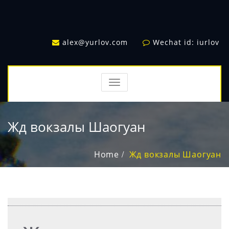
alex@yurlov.com
Wechat id: iurlov
TOGGLE
NAVIGATION
Жд вокзалы Шаогуан
Home
Жд вокзалы Шаогуан