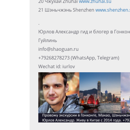
20 Чжухай Zhuhai
www.zhuhai.su
21 Шэньчжэнь Shenzhen
www.shenzhen.
.
Юрлов Александр гид и блогер в Гонко
Гуйлинь
info@shaoguan.ru
+79268278273 (WhatsApp, Telegram)
Wechat id: iurlov