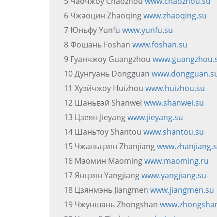
5 Чаочжоу Chaozhou
www.chaozhou.su
6 Чжаоцин Zhaoqing
www.zhaoqing.su
7 Юньфу Yunfu
www.yunfu.su
8 Фошань Foshan
www.foshan.su
9 Гуанчжоу Guangzhou
www.guangzhou.
10 Дунгуань Dongguan
www.dongguan.s
11 Хуэйчжоу Huizhou
www.huizhou.su
12 Шаньвэй Shanwei
www.shanwei.su
13 Цзеян Jieyang
www.jieyang.su
14 Шаньтоу Shantou
www.shantou.su
15 Чжаньцзян Zhanjiang
www.zhanjiang.
16 Маомин Maoming
www.maoming.ru
17 Янцзян Yangjiang
www.yangjiang.su
18 Цзянмэнь Jiangmen
www.jiangmen.su
19 Чжуншань Zhongshan
www.zhongshan