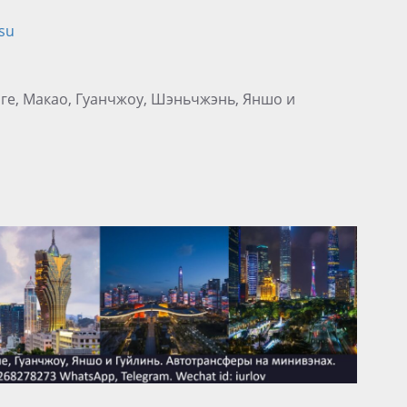
su
нге, Макао, Гуанчжоу, Шэньчжэнь, Яншо и