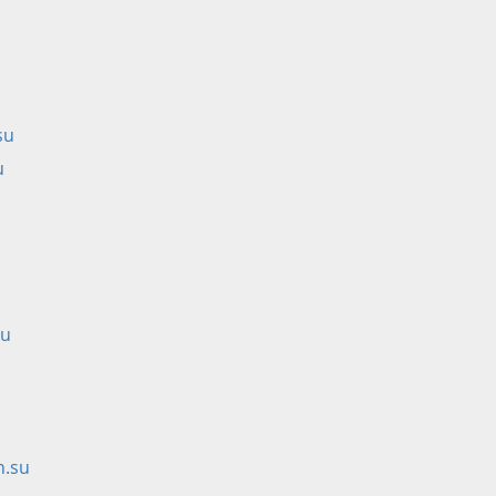
su
u
su
.su